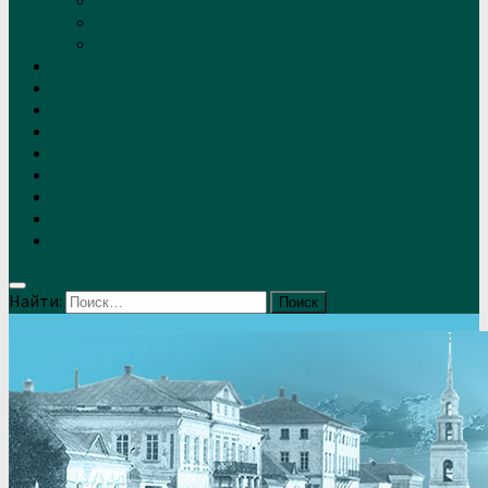
Контакты
Реквизиты
Решение
Новости
Проекты
Дом Игумновых
Лебедянские художники
Фото
Лебедянцы
СМИ о нас
Земляки
Отзывы
Найти: