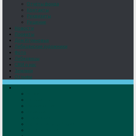
Отчёты фонда
Контакты
Реквизиты
Решение
Новости
Проекты
Дом Игумновых
Лебедянские художники
Фото
Лебедянцы
СМИ о нас
Земляки
Отзывы
О нас
Устав
Документы
Руководство
Команда
Правление
Попечительский совет
Отчёты фонда