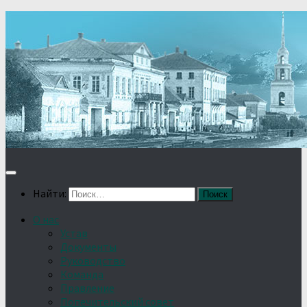
Найти:
О нас
Устав
Документы
Руководство
Команда
Правление
Попечительский совет