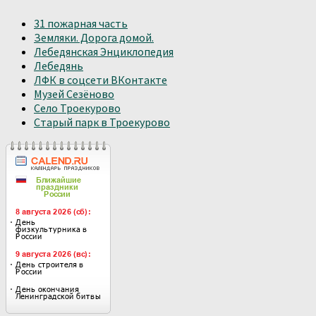
31 пожарная часть
Земляки. Дорога домой.
Лебедянская Энциклопедия
Лебедянь
ЛФК в соцсети ВКонтакте
Музей Сезёново
Село Троекурово
Старый парк в Троекурово