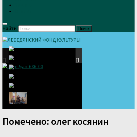
Земляки
Отзывы
Найти:
Помечено:
олег косянин