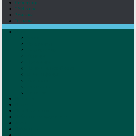
Лебедянцы
СМИ о нас
Земляки
Отзывы
О нас
Устав
Документы
Руководство
Команда
Правление
Попечительский совет
Отчёты фонда
Контакты
Реквизиты
Решение
Новости
Проекты
Дом Игумновых
Лебедянские художники
Фото
Лебедянцы
СМИ о нас