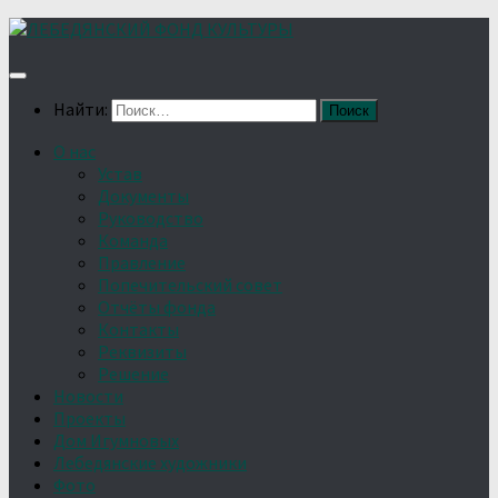
Найти:
О нас
Устав
Документы
Руководство
Команда
Правление
Попечительский совет
Отчёты фонда
Контакты
Реквизиты
Решение
Новости
Проекты
Дом Игумновых
Лебедянские художники
Фото