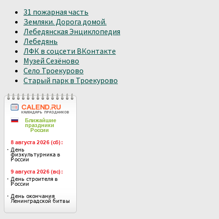
31 пожарная часть
Земляки. Дорога домой.
Лебедянская Энциклопедия
Лебедянь
ЛФК в соцсети ВКонтакте
Музей Сезёново
Село Троекурово
Старый парк в Троекурово