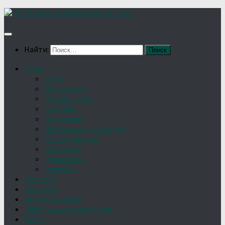
Найти:
О нас
Устав
Документы
Руководство
Команда
Правление
Попечительский совет
Отчёты фонда
Контакты
Реквизиты
Решение
Новости
Проекты
Дом Игумновых
Лебедянские художники
Фото