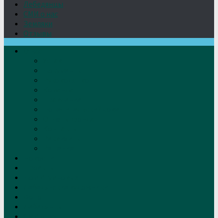
Лебедянцы
СМИ о нас
Земляки
Отзывы
О нас
Устав
Документы
Руководство
Команда
Правление
Попечительский совет
Отчёты фонда
Контакты
Реквизиты
Решение
Новости
Проекты
Дом Игумновых
Лебедянские художники
Фото
Лебедянцы
СМИ о нас