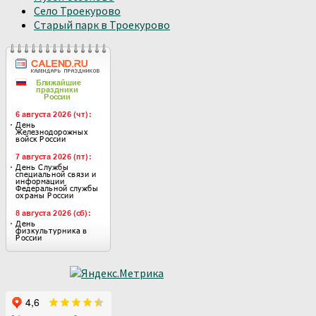
Село Троекурово
Старый парк в Троекурово