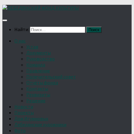
Найти:
О нас
Устав
Документы
Руководство
Команда
Правление
Попечительский совет
Отчёты фонда
Контакты
Реквизиты
Решение
Новости
Проекты
Дом Игумновых
Лебедянские художники
Фото