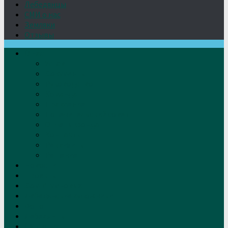
Лебедянцы
СМИ о нас
Земляки
Отзывы
О нас
Устав
Документы
Руководство
Команда
Правление
Попечительский совет
Отчёты фонда
Контакты
Реквизиты
Решение
Новости
Проекты
Дом Игумновых
Лебедянские художники
Фото
Лебедянцы
СМИ о нас