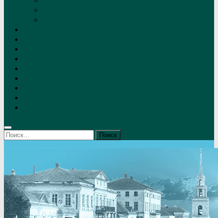
Контакты
Реквизиты
Решение
Новости
Проекты
Дом Игумновых
Лебедянские художники
Фото
Лебедянцы
СМИ о нас
Земляки
Отзывы
Найти: