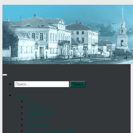
Найти:
О нас
Устав
Документы
Руководство
Команда
Правление
Попечительский совет