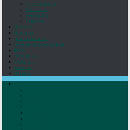
Отчёты фонда
Контакты
Реквизиты
Решение
Новости
Проекты
Дом Игумновых
Лебедянские художники
Фото
Лебедянцы
СМИ о нас
Земляки
Отзывы
О нас
Устав
Документы
Руководство
Команда
Правление
Попечительский совет
Отчёты фонда