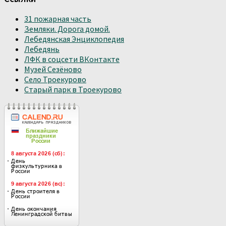
31 пожарная часть
Земляки. Дорога домой.
Лебедянская Энциклопедия
Лебедянь
ЛФК в соцсети ВКонтакте
Музей Сезёново
Село Троекурово
Старый парк в Троекурово