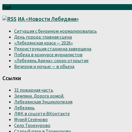
Ещё
ИА «Новости Лебедяни»
Ситуация с бензином нормализовалась
День города: главная сцена
«Лебедянская краса — 2026»
Реконструкция стадиона завершена
Победа в конкурсе журналистов
«Лебедянь Арена»: скоро открытие
Вечером и ночью — в объезд
Ссылки
31 пожарная часть
Земляки. Дорога домой.
Лебедянская Энциклопедия
Лебедянь
ЛФК в соцсети ВКонтакте
Музей Сезёново
Село Троекурово
Старый парк в Троекурово