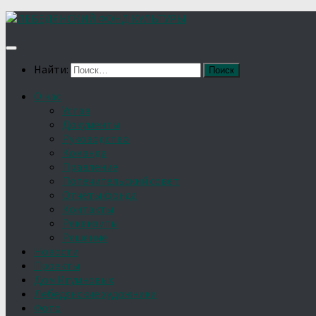
Найти:
О нас
Устав
Документы
Руководство
Команда
Правление
Попечительский совет
Отчёты фонда
Контакты
Реквизиты
Решение
Новости
Проекты
Дом Игумновых
Лебедянские художники
Фото