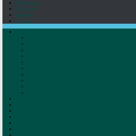
Лебедянцы
СМИ о нас
Земляки
Отзывы
О нас
Устав
Документы
Руководство
Команда
Правление
Попечительский совет
Отчёты фонда
Контакты
Реквизиты
Решение
Новости
Проекты
Дом Игумновых
Лебедянские художники
Фото
Лебедянцы
СМИ о нас