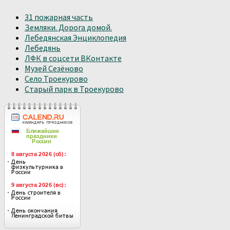
31 пожарная часть
Земляки. Дорога домой.
Лебедянская Энциклопедия
Лебедянь
ЛФК в соцсети ВКонтакте
Музей Сезёново
Село Троекурово
Старый парк в Троекурово