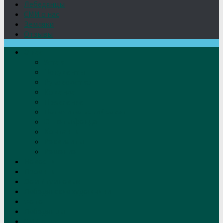
Лебедянцы
СМИ о нас
Земляки
Отзывы
О нас
Устав
Документы
Руководство
Команда
Правление
Попечительский совет
Отчёты фонда
Контакты
Реквизиты
Решение
Новости
Проекты
Дом Игумновых
Лебедянские художники
Фото
Лебедянцы
СМИ о нас