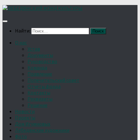
Найти:
О нас
Устав
Документы
Руководство
Команда
Правление
Попечительский совет
Отчёты фонда
Контакты
Реквизиты
Решение
Новости
Проекты
Дом Игумновых
Лебедянские художники
Фото