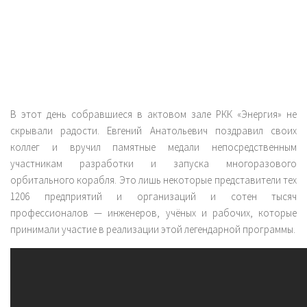
В этот день собравшиеся в актовом зале РКК «Энергия» не
скрывали радости. Евгений Анатольевич поздравил своих
коллег и вручил памятные медали непосредственным
участникам разработки и запуска многоразового
орбитального корабля. Это лишь некоторые представители тех
1206 предприятий и организаций и сотен тысяч
профессионалов — инженеров, учёных и рабочих, которые
принимали участие в реализации этой легендарной программы.