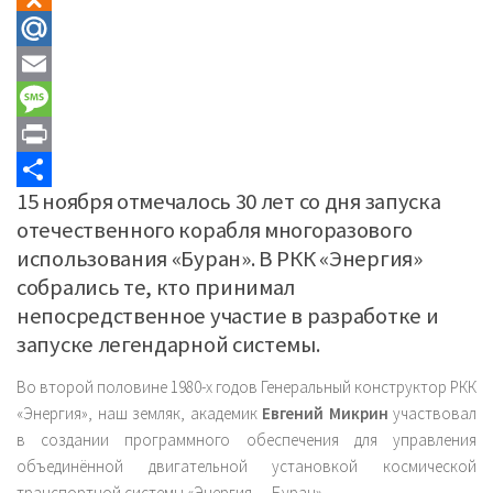
Odnoklassniki
Mail.Ru
Email
Message
Print
15 ноября отмечалось 30 лет со дня запуска
Отправить
отечественного корабля многоразового
использования «Буран». В РКК «Энергия»
собрались те, кто принимал
непосредственное участие в разработке и
запуске легендарной системы.
Во второй половине 1980-х годов Генеральный конструктор РКК
«Энергия», наш земляк, академик
Евгений Микрин
участвовал
в создании программного обеспечения для управления
объединённой двигательной установкой космической
транспортной системы «Энергия — Буран».