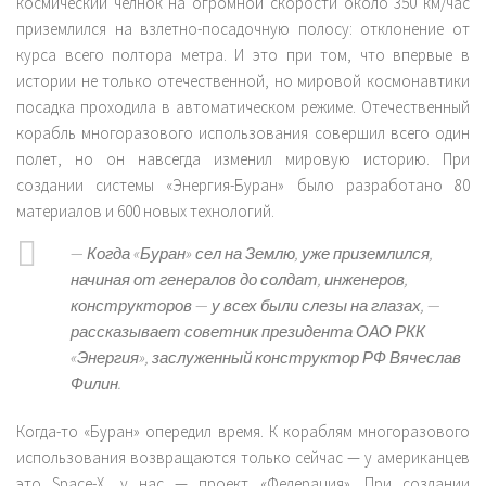
космический челнок на огромной скорости около 350 км/час
приземлился на взлетно-посадочную полосу: отклонение от
курса всего полтора метра. И это при том, что впервые в
истории не только отечественной, но мировой космонавтики
посадка проходила в автоматическом режиме. Отечественный
корабль многоразового использования совершил всего один
полет, но он навсегда изменил мировую историю. При
создании системы «Энергия-Буран» было разработано 80
материалов и 600 новых технологий.
—
Когда «Буран» сел на Землю, уже приземлился,
начиная от генералов до солдат, инженеров,
конструкторов — у всех были слезы на глазах
, —
рассказывает советник президента ОАО РКК
«Энергия», заслуженный конструктор РФ Вячеслав
Филин.
Когда-то «Буран» опередил время. К кораблям многоразового
использования возвращаются только сейчас — у американцев
это Space-X, у нас — проект «Федерация». При создании