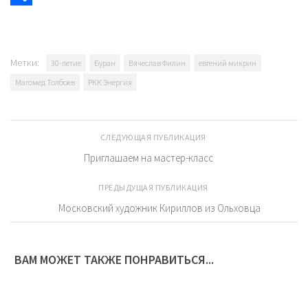
Отправить
Метки:
30-летие
Буран
Вячеслав Филин
евгений микрин
Магомед Толбоев
РКК Энергия
СЛЕДУЮЩАЯ ПУБЛИКАЦИЯ
Приглашаем на мастер-класс
ПРЕДЫДУЩАЯ ПУБЛИКАЦИЯ
Московский художник Кириллов из Ольховца
ВАМ МОЖЕТ ТАКЖЕ ПОНРАВИТЬСЯ...