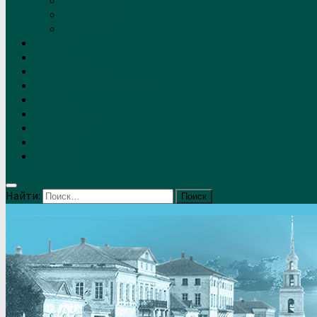
Контакты
Реквизиты
Решение
Новости
Проекты
Дом Игумновых
Лебедянские художники
Фото
Лебедянцы
СМИ о нас
Земляки
Отзывы
Найти: