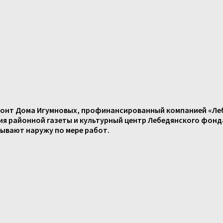
емонт Дома Игумновых, профинансированный компанией «Ле
ия
районной
газеты
и
культурный
центр
Лебедянского
фонд
лывают
наружу
по
мере
работ
.