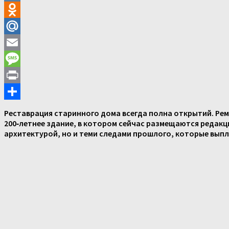
VK
Odnoklassniki
Mail.Ru
Email
Message
Print
Отправить
Реставрация старинного дома всегда полна открытий. Р
200
‑
летнее
здание
,
в
котором
сейчас
размещаются
редакц
архитектурой
,
но
и
теми
следами
прошлого
,
которые
вып