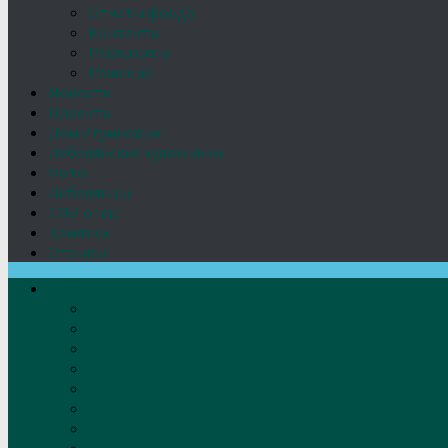
Отчёты фонда
Контакты
Реквизиты
Решение
Новости
Проекты
Дом Игумновых
Лебедянские художники
Фото
Лебедянцы
СМИ о нас
Земляки
Отзывы
О нас
Устав
Документы
Руководство
Команда
Правление
Попечительский совет
Отчёты фонда