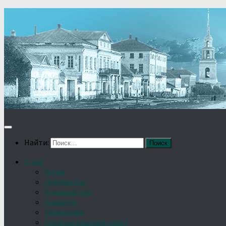
Найти:
О нас
Устав
Документы
Руководство
Команда
Правление
Попечительский совет