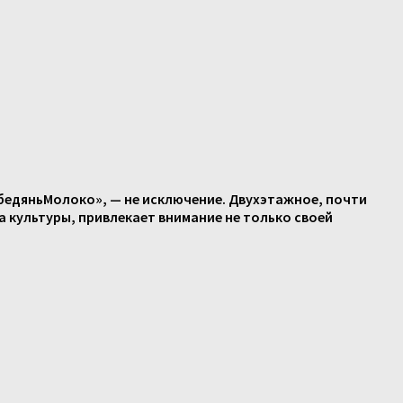
бедяньМолоко», — не исключение. Двухэтажное, почти
а
культуры
,
привлекает
внимание
не
только
своей