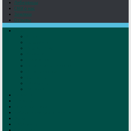
Лебедянцы
СМИ о нас
Земляки
Отзывы
О нас
Устав
Документы
Руководство
Команда
Правление
Попечительский совет
Отчёты фонда
Контакты
Реквизиты
Решение
Новости
Проекты
Дом Игумновых
Лебедянские художники
Фото
Лебедянцы
СМИ о нас