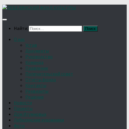
Найти:
О нас
Устав
Документы
Руководство
Команда
Правление
Попечительский совет
Отчёты фонда
Контакты
Реквизиты
Решение
Новости
Проекты
Дом Игумновых
Лебедянские художники
Фото