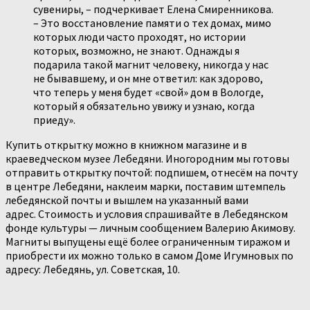
сувениры, – подчеркивает Елена Смиренникова.
– Это восстановление памяти о тех домах, мимо
которых люди часто проходят, но истории
которых, возможно, не знают. Однажды я
подарила такой магнит человеку, никогда у нас
не бывавшему, и он мне ответил: как здорово,
что теперь у меня будет «свой» дом в Вологде,
который я обязательно увижу и узнаю, когда
приеду».
Купить открытку можно в книжном магазине и в
краеведческом музее Лебедяни. Иногородним мы готовы
отправить открытку почтой: подпишем, отнесём на почту
в центре Лебедяни, наклеим марки, поставим штемпель
лебедянской почты и вышлем на указанный вами
адрес. Стоимость и условия спрашивайте в Лебедянском
фонде культуры — личным сообщением Валерию Акимову.
Магниты выпущены ещё более ограниченным тиражом и
приобрести их можно только в самом Доме Игумновых по
адресу: Лебедянь, ул. Советская, 10.