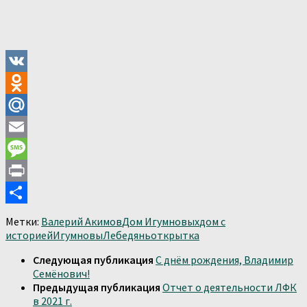
VK
Odnoklassniki
Mail.Ru
Email
Message
Print
Отправить
Метки:
Валерий Акимов
Дом Игумновых
дом с
историей
Игумновы
Лебедянь
открытка
Следующая публикация
С днём рождения, Владимир
Семёнович!
Предыдущая публикация
Отчет о деятельности ЛФК
в 2021 г.