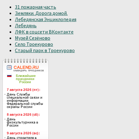
31 пожарная часть
Земляки. Дорога домой.
Лебедянская Энциклопедия
Лебедянь
ЛФК в соцсети ВКонтакте
Музей Сезёново
Село Троекурово
Старый парк в Троекурово