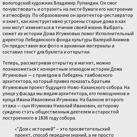
вологодский художник Владимир Лупандин. Он смог
почувствовать и отразить на листе бумаги его настроение
и атмосферу. По образованию он архитектор-реставратор
и знает, как конструктивно устроены старые дома и как
они могут изменяться в течение своей жизни. Выбрать
сюжет из истории Дома Игумновых помог Исполнительный
директор Лебедянского фонда культуры Валерий Акимов.
Он предоставил все фото и архивные материалы и
составил текст для буклета и открытки.
Теперь, рассматривая открытку и магнит, можно
познакомиться с конкретным эпизодом истории Дома
Игумновых — с приездом в Лебедянь тамбовского
архитектора, который привез показать братьям
Игумновым проект будущего Ново-Казанского собора. На
улице у фасада мы видим архитектора, его помощников и
купца Ивана Ивановича Игумнова. На балконе второго
этажа — сын Игумнова Николай Иванович, которому
суждено стать общественным деятелем и старостой
построенного в 1836 году собора.
«”Дом с историей” – это просветительский
проект, способ передачи знаний, а не просто