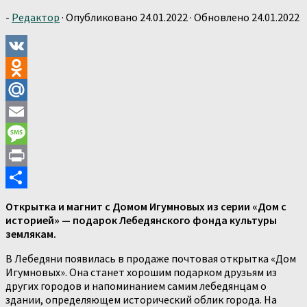
-
Редактор
· Опубликовано
24.01.2022
· Обновлено
24.01.2022
VK
Odnoklassniki
Mail.Ru
Email
Message
Print
Отправить
Открытка и магнит с Домом Игумновых из серии «Дом с
историей» — подарок Лебедянского фонда культуры
землякам.
В Лебедяни появилась в продаже почтовая открытка «Дом
Игумновых». Она станет хорошим подарком друзьям из
других городов и напоминанием самим лебедянцам о
здании, определяющем исторический облик города. На