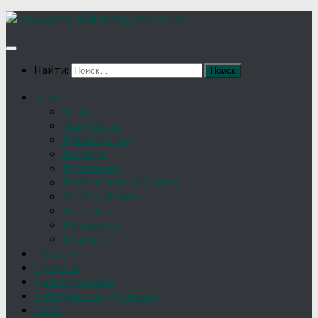
Найти:
О нас
Устав
Документы
Руководство
Команда
Правление
Попечительский совет
Отчёты фонда
Контакты
Реквизиты
Решение
Новости
Проекты
Дом Игумновых
Лебедянские художники
Фото