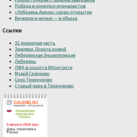
Победа в конкурсе журналистов
«Лебедянь Арена»: скоро открытие
Вечером и ночью — в объезд
Ссылки
31 пожарная часть
Земляки. Дорога домой.
Лебедянская Энциклопедия
Лебедянь
ЛФК в соцсети ВКонтакте
Музей Сезёново
Село Троекурово
Старый парк в Троекурово