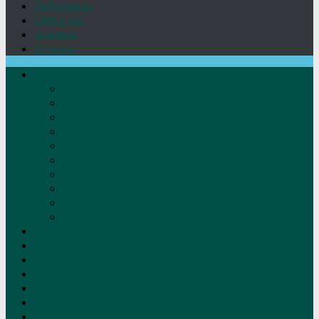
Лебедянцы
СМИ о нас
Земляки
Отзывы
О нас
Устав
Документы
Руководство
Команда
Правление
Попечительский совет
Отчёты фонда
Контакты
Реквизиты
Решение
Новости
Проекты
Дом Игумновых
Лебедянские художники
Фото
Лебедянцы
СМИ о нас