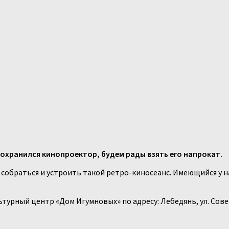
сохранился кинопроектор, будем рады взять его напрокат.
 собраться и устроить такой ретро-киносеанс. Имеющийся у н
турный центр «Дом Игумновых» по адресу: Лебедянь, ул. Советс