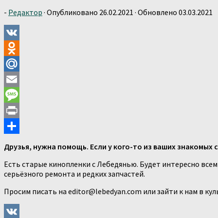
-
Редактор
· Опубликовано
26.02.2021
· Обновлено
03.03.2021
VK
Odnoklassniki
Mail.Ru
Email
Message
Print
Отправить
Друзья, нужна помощь. Если у кого-то из ваших знакомых 
Есть старые кинопленки с Лебедянью. Будет интересно всем
серьёзного ремонта и редких запчастей.
Просим писать на editor@lebedyan.com или зайти к нам в куль