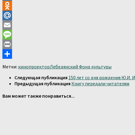
VK
Odnoklassniki
Mail.Ru
Email
Message
Print
Отправить
Метки:
кинопроектор
Лебедянский Фонд культуры
Следующая публикация
150 лет со дня рождения Ю.И.
Предыдущая публикация
Книгу передали читателям
Вам может также понравиться...