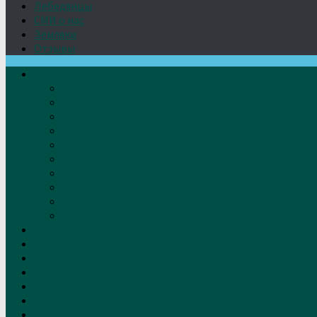
Лебедянцы
СМИ о нас
Земляки
Отзывы
О нас
Устав
Документы
Руководство
Команда
Правление
Попечительский совет
Отчёты фонда
Контакты
Реквизиты
Решение
Новости
Проекты
Дом Игумновых
Лебедянские художники
Фото
Лебедянцы
СМИ о нас