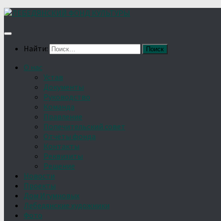
Найти:
О нас
Устав
Документы
Руководство
Команда
Правление
Попечительский совет
Отчёты фонда
Контакты
Реквизиты
Решение
Новости
Проекты
Дом Игумновых
Лебедянские художники
Фото