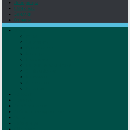
Лебедянцы
СМИ о нас
Земляки
Отзывы
О нас
Устав
Документы
Руководство
Команда
Правление
Попечительский совет
Отчёты фонда
Контакты
Реквизиты
Решение
Новости
Проекты
Дом Игумновых
Лебедянские художники
Фото
Лебедянцы
СМИ о нас