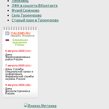
Лебедянь
ЛФК в соцсети ВКонтакте
Музей Сезёново
Село Троекурово
Старый парк в Троекурово