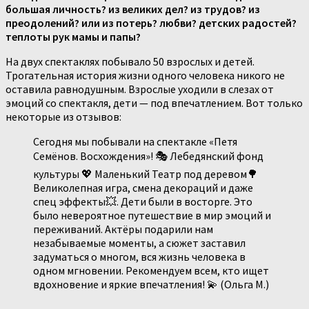
большая личность? из великих дел? из трудов? из
преодолений? или из потерь? любви? детских радостей?
теплоты рук мамы и папы?
На двух спектаклях побывало 50 взрослых и детей.
Трогательная история жизни одного человека никого не
оставила равнодушным. Взрослые уходили в слезах от
эмоций со спектакля, дети — под впечатлением. Вот только
некоторые из отзывов:
Сегодня мы побывали на спектакле «Петя
Семёнов. Восхождения»! 🎭 Лебедянский фонд
культуры 💖 Маленький Театр под деревом🌳
Великолепная игра, смена декораций и даже
спец эффекты💥. Дети были в восторге. Это
было невероятное путешествие в мир эмоций и
переживаний. Актёры подарили нам
незабываемые моменты, а сюжет заставил
задуматься о многом, вся жизнь человека в
одном мгновении. Рекомендуем всем, кто ищет
вдохновение и яркие впечатления! 💫 (Ольга М.)