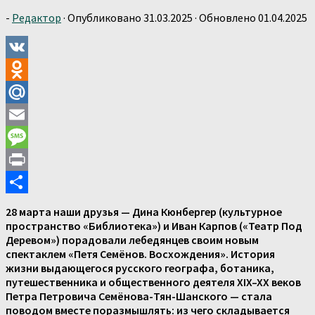
-
Редактор
· Опубликовано
31.03.2025
· Обновлено
01.04.2025
VK
Odnoklassniki
Mail.Ru
Email
Message
Print
Отправить
28 марта наши друзья — Дина Кюнбергер (культурное
пространство «Библиотека») и Иван Карпов («Театр Под
Деревом») порадовали лебедянцев своим новым
спектаклем «Петя Семёнов. Восхождения». История
жизни выдающегося русского географа, ботаника,
путешественника и общественного деятеля XIX–XX веков
Петра Петровича Семёнова-Тян-Шанского — стала
поводом вместе поразмышлять: из чего складывается