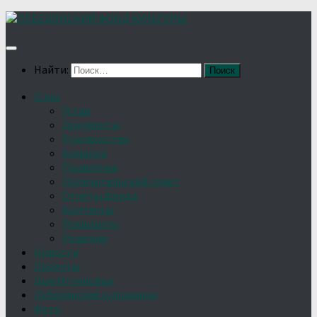
Найти:
О нас
Устав
Документы
Руководство
Команда
Правление
Попечительский совет
Отчёты фонда
Контакты
Реквизиты
Решение
Новости
Проекты
Дом Игумновых
Лебедянские художники
Фото