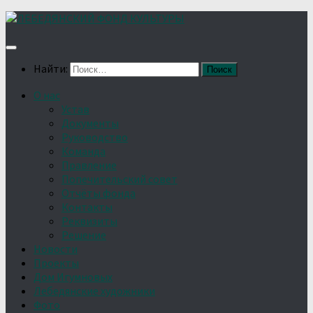
Найти:
О нас
Устав
Документы
Руководство
Команда
Правление
Попечительский совет
Отчёты фонда
Контакты
Реквизиты
Решение
Новости
Проекты
Дом Игумновых
Лебедянские художники
Фото