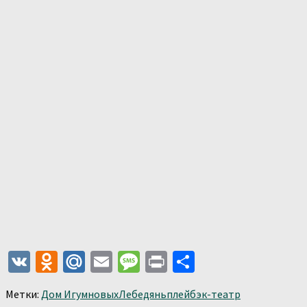
VK
Odnoklassniki
Mail.Ru
Email
Message
Print
Отправить
Метки:
Дом Игумновых
Лебедянь
плейбэк-театр