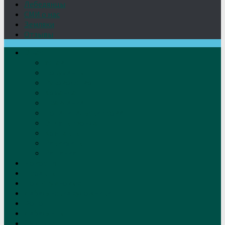
Лебедянцы
СМИ о нас
Земляки
Отзывы
О нас
Устав
Документы
Руководство
Команда
Правление
Попечительский совет
Отчёты фонда
Контакты
Реквизиты
Решение
Новости
Проекты
Дом Игумновых
Лебедянские художники
Фото
Лебедянцы
СМИ о нас