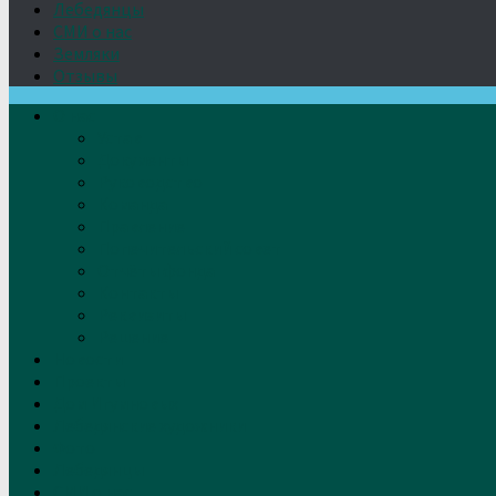
Лебедянцы
СМИ о нас
Земляки
Отзывы
О нас
Устав
Документы
Руководство
Команда
Правление
Попечительский совет
Отчёты фонда
Контакты
Реквизиты
Решение
Новости
Проекты
Дом Игумновых
Лебедянские художники
Фото
Лебедянцы
СМИ о нас