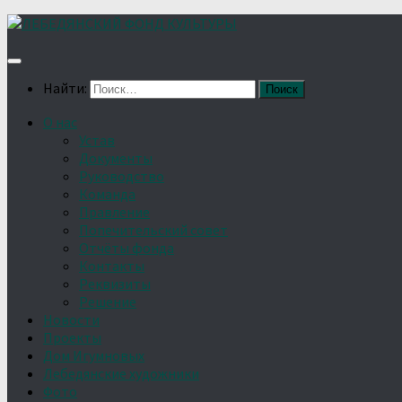
Найти:
О нас
Устав
Документы
Руководство
Команда
Правление
Попечительский совет
Отчёты фонда
Контакты
Реквизиты
Решение
Новости
Проекты
Дом Игумновых
Лебедянские художники
Фото