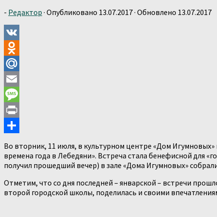
-
Редактор
· Опубликовано
13.07.2017
· Обновлено
13.07.2017
VK
Odnoklassniki
Mail.Ru
Email
Message
Print
Отправить
Во вторник, 11 июля, в культурном центре «Дом Игумновых»
времена года в Лебедяни». Встреча стала бенефисной для 
получил прошедший вечер) в зале «Дома Игумновых» собрали
Отметим, что со дня последней – январской – встречи прошло
второй городской школы, поделилась и своими впечатлениям