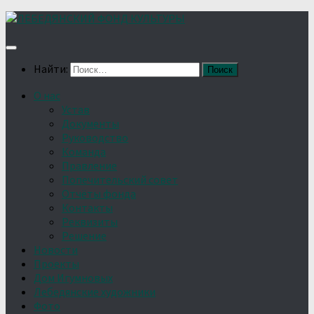
Найти:
О нас
Устав
Документы
Руководство
Команда
Правление
Попечительский совет
Отчёты фонда
Контакты
Реквизиты
Решение
Новости
Проекты
Дом Игумновых
Лебедянские художники
Фото