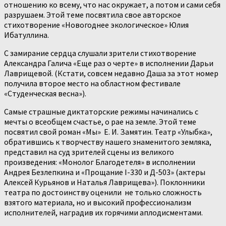
отношению ко всему, что нас окружает, а потом и сами себя
разрушаем. Этой теме посвятила свое авторское
стихотворение «Новогоднее экологическое» Юлия
Ибатуллина.
С замирание сердца слушали зрители стихотворение
Александра Галича «Еще раз о черте» в исполнении Дарьи
Лаврищевой. (Кстати, совсем недавно Даша за этот номер
получила второе место на областном фестивале
«Студенческая весна»).
Самые страшные диктаторские режимы начинались с
мечты о всеобщем счастье, о рае на земле. Этой теме
посвятил свой роман «Мы» Е. И. Замятин. Театр «Улыбка»,
обратившись к творчеству нашего знаменитого земляка,
представил на суд зрителей сцены из великого
произведения: «Монолог Благодетеля» в исполнении
Андрея Безлепкина и «Прощание I-330 и Д-503» (актеры
Алексей Курьянов и Наталья Лаврищева»). Поклонники
театра по достоинству оценили не только сложность
взятого материала, но и высокий профессионализм
исполнителей, наградив их горячими аплодисментами.