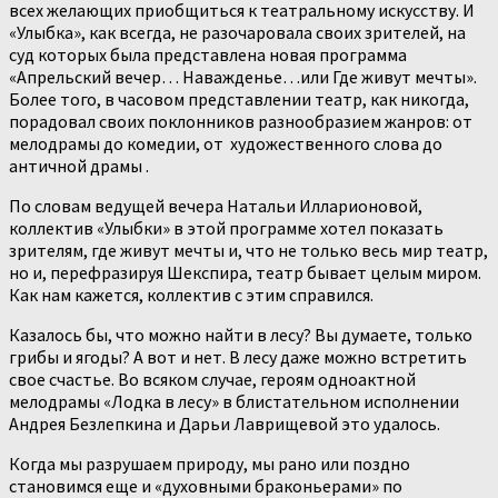
всех желающих приобщиться к театральному искусству. И
«Улыбка», как всегда, не разочаровала своих зрителей, на
суд которых была представлена новая программа
«Апрельский вечер… Наважденье…или Где живут мечты».
Более того, в часовом представлении театр, как никогда,
порадовал своих поклонников разнообразием жанров: от
мелодрамы до комедии, от художественного слова до
античной драмы .
По словам ведущей вечера Натальи Илларионовой,
коллектив «Улыбки» в этой программе хотел показать
зрителям, где живут мечты и, что не только весь мир театр,
но и, перефразируя Шекспира, театр бывает целым миром.
Как нам кажется, коллектив с этим справился.
Казалось бы, что можно найти в лесу? Вы думаете, только
грибы и ягоды? А вот и нет. В лесу даже можно встретить
свое счастье. Во всяком случае, героям одноактной
мелодрамы «Лодка в лесу» в блистательном исполнении
Андрея Безлепкина и Дарьи Лаврищевой это удалось.
Когда мы разрушаем природу, мы рано или поздно
становимся еще и «духовными браконьерами» по