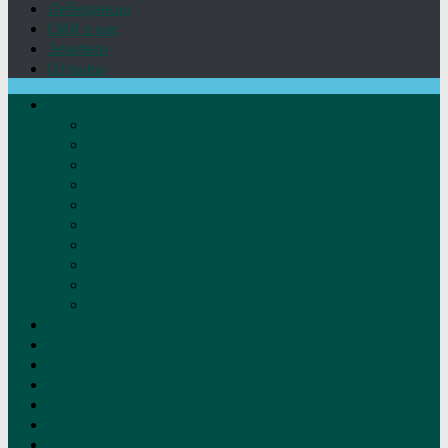
Лебедянцы
СМИ о нас
Земляки
Отзывы
О нас
Устав
Документы
Руководство
Команда
Правление
Попечительский совет
Отчёты фонда
Контакты
Реквизиты
Решение
Новости
Проекты
Дом Игумновых
Лебедянские художники
Фото
Лебедянцы
СМИ о нас