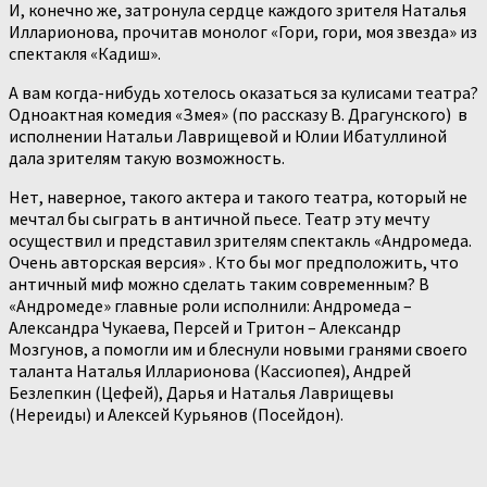
И, конечно же, затронула сердце каждого зрителя Наталья
Илларионова, прочитав монолог «Гори, гори, моя звезда» из
спектакля «Кадиш».
А вам когда-нибудь хотелось оказаться за кулисами театра?
Одноактная комедия «Змея» (по рассказу В. Драгунского) в
исполнении Натальи Лаврищевой и Юлии Ибатуллиной
дала зрителям такую возможность.
Нет, наверное, такого актера и такого театра, который не
мечтал бы сыграть в античной пьесе. Театр эту мечту
осуществил и представил зрителям спектакль «Андромеда.
Очень авторская версия» . Кто бы мог предположить, что
античный миф можно сделать таким современным? В
«Андромеде» главные роли исполнили: Андромеда –
Александра Чукаева, Персей и Тритон – Александр
Мозгунов, а помогли им и блеснули новыми гранями своего
таланта Наталья Илларионова (Кассиопея), Андрей
Безлепкин (Цефей), Дарья и Наталья Лаврищевы
(Нереиды) и Алексей Курьянов (Посейдон).