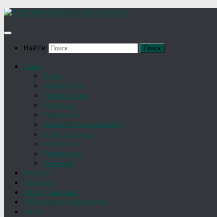
Найти:
О нас
Устав
Документы
Руководство
Команда
Правление
Попечительский совет
Отчёты фонда
Контакты
Реквизиты
Решение
Новости
Проекты
Дом Игумновых
Лебедянские художники
Фото