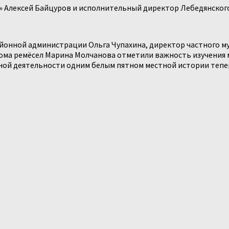
» Алексей Байцуров и исполнительный директор Лебедянског
онной администрации Ольга Чупахина, директор частного му
ома ремёсел Марина Молчанова отметили важность изучения 
тной деятельности одним белым пятном местной истории тепе