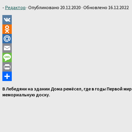
-
Редактор
· Опубликовано
20.12.2020
· Обновлено
16.12.2022
VK
Odnoklassniki
Mail.Ru
Email
Message
Print
Отправить
В Лебедяни на здании Дома ремёсел, где в годы Первой м
мемориальную доску.