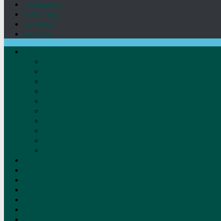
Лебедянцы
СМИ о нас
Земляки
Отзывы
О нас
Устав
Документы
Руководство
Команда
Правление
Попечительский совет
Отчёты фонда
Контакты
Реквизиты
Решение
Новости
Проекты
Дом Игумновых
Лебедянские художники
Фото
Лебедянцы
СМИ о нас