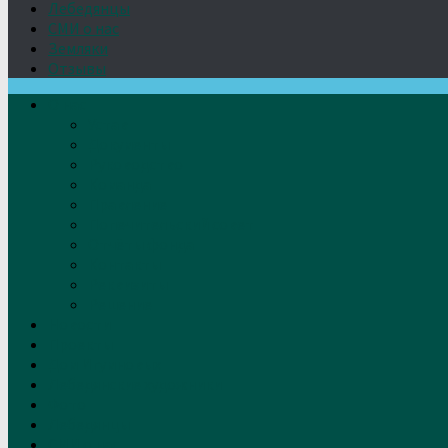
Лебедянцы
СМИ о нас
Земляки
Отзывы
О нас
Устав
Документы
Руководство
Команда
Правление
Попечительский совет
Отчёты фонда
Контакты
Реквизиты
Решение
Новости
Проекты
Дом Игумновых
Лебедянские художники
Фото
Лебедянцы
СМИ о нас