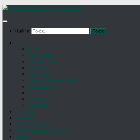
Найти:
О нас
Устав
Документы
Руководство
Команда
Правление
Попечительский совет
Отчёты фонда
Контакты
Реквизиты
Решение
Новости
Проекты
Дом Игумновых
Лебедянские художники
Фото