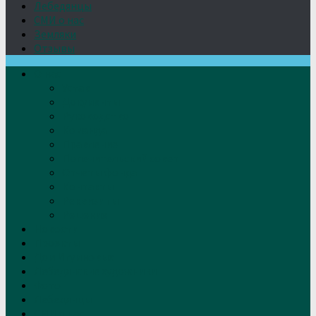
Лебедянцы
СМИ о нас
Земляки
Отзывы
О нас
Устав
Документы
Руководство
Команда
Правление
Попечительский совет
Отчёты фонда
Контакты
Реквизиты
Решение
Новости
Проекты
Дом Игумновых
Лебедянские художники
Фото
Лебедянцы
СМИ о нас