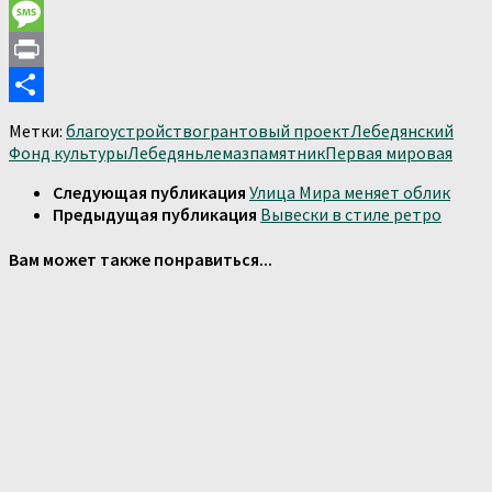
Email
Message
Print
Отправить
Метки:
благоустройство
грантовый проект
Лебедянский
Фонд культуры
Лебедянь
лемаз
памятник
Первая мировая
Следующая публикация
Улица Мира меняет облик
Предыдущая публикация
Вывески в стиле ретро
Вам может также понравиться...