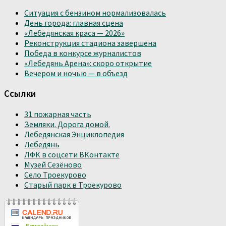
Ситуация с бензином нормализовалась
День города: главная сцена
«Лебедянская краса — 2026»
Реконструкция стадиона завершена
Победа в конкурсе журналистов
«Лебедянь Арена»: скоро открытие
Вечером и ночью — в объезд
Ссылки
31 пожарная часть
Земляки. Дорога домой.
Лебедянская Энциклопедия
Лебедянь
ЛФК в соцсети ВКонтакте
Музей Сезёново
Село Троекурово
Старый парк в Троекурово