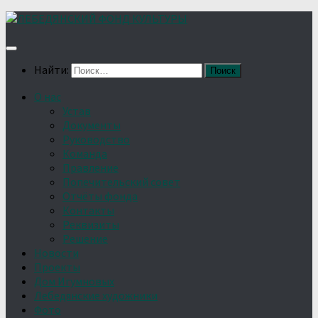
Найти:
О нас
Устав
Документы
Руководство
Команда
Правление
Попечительский совет
Отчёты фонда
Контакты
Реквизиты
Решение
Новости
Проекты
Дом Игумновых
Лебедянские художники
Фото