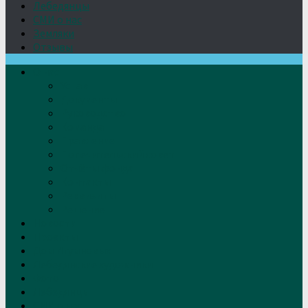
Лебедянцы
СМИ о нас
Земляки
Отзывы
О нас
Устав
Документы
Руководство
Команда
Правление
Попечительский совет
Отчёты фонда
Контакты
Реквизиты
Решение
Новости
Проекты
Дом Игумновых
Лебедянские художники
Фото
Лебедянцы
СМИ о нас