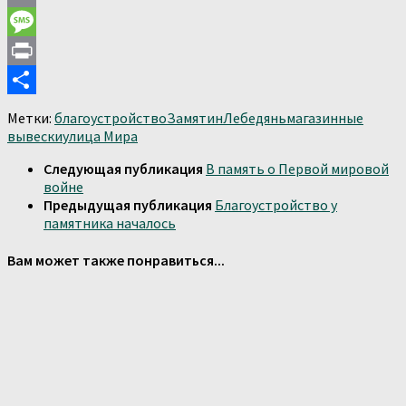
Email
Message
Print
Отправить
Метки:
благоустройство
Замятин
Лебедянь
магазинные
вывески
улица Мира
Следующая публикация
В память о Первой мировой
войне
Предыдущая публикация
Благоустройство у
памятника началось
Вам может также понравиться...