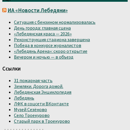
ИА «Новости Лебедяни»
Ситуация с бензином нормализовалась
День города: главная сцена
«Лебедянская краса — 2026»
Реконструкция стадиона завершена
Победа в конкурсе журналистов
«Лебедянь Арена»: скоро открытие
Вечером и ночью — в объезд
Ссылки
31 пожарная часть
Земляки. Дорога домой.
Лебедянская Энциклопедия
Лебедянь
ЛФК в соцсети ВКонтакте
Музей Сезёново
Село Троекурово
Старый парк в Троекурово