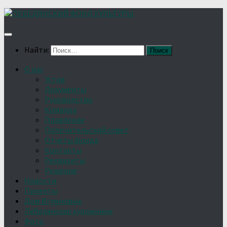
Найти:
О нас
Устав
Документы
Руководство
Команда
Правление
Попечительский совет
Отчёты фонда
Контакты
Реквизиты
Решение
Новости
Проекты
Дом Игумновых
Лебедянские художники
Фото