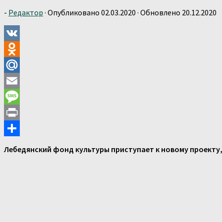
-
Редактор
· Опубликовано
02.03.2020
· Обновлено
20.12.2020
VK
Odnoklassniki
Mail.Ru
Email
Message
Print
Отправить
Лебедянский фонд культуры приступает к новому проекту