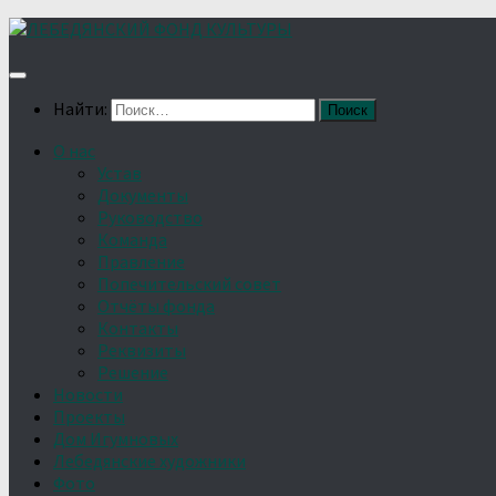
Найти:
О нас
Устав
Документы
Руководство
Команда
Правление
Попечительский совет
Отчёты фонда
Контакты
Реквизиты
Решение
Новости
Проекты
Дом Игумновых
Лебедянские художники
Фото