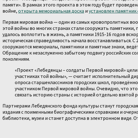
памяти». В рамках этого проекта в этом году будет проведе
войне,
открыта мемориальная доска
и
установлен памятник 
Первая мировая война — один из самых кровопролитных воор
этой войны во многих странах стали сооружать памятники, 
удалось воплотить в жизнь, а памятники 1915-16 годов вско
историческая справедливость начала восстанавливаться. С 
сооружаются мемориалы, памятники и памятные знаки, ведё
Обращение к незаслуженно забытому подвигу российских со
поколениям.
«Проект «Лебедянцы – солдаты Первой мировой» цели
участниках той войны», — считает исполнительный дир
опроса старшеклассников городских школ, проведённого
участником Первой мировой войны. Очевидно, что этот
связать историю страны с историей отдельно взятой р
Партнерами Лебедянского фонда культуры станут городская
издания с поименными биографическими справками и очерком 
библиотеки, музеи и станет доступна в электронном виде. 