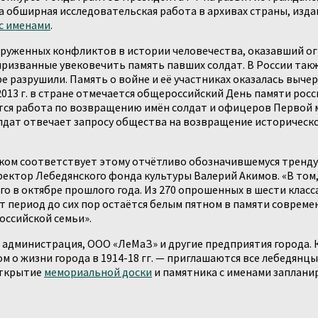
на обширная исследовательская работа в архивах страны, изд
с именами
.
уженных конфликтов в истории человечества, оказавший огро
призванные увековечить память павших солдат. В России так
ре разрушили. Память о войне и её участниках оказалась вычер
2013 г. в стране отмечается общероссийский День памяти рос
тся работа по возвращению имён солдат и офицеров Первой 
лдат отвечает запросу общества на возвращение историческо
ком соответствует этому отчётливо обозначившемуся тренду
ектор Лебедянского фонда культуры Валерий Акимов. «В том,
 в октябре прошлого года. Из 270 опрошенных в шести классах
 период до сих пор остаётся белым пятном в памяти совреме
оссийской семьи».
 администрация, ООО «ЛеМаЗ» и другие предприятия города. 
о жизни города в 1914-18 гг. — приглашаются все лебедянцы.
Открытие
мемориальной доски
и памятника с именами запланир