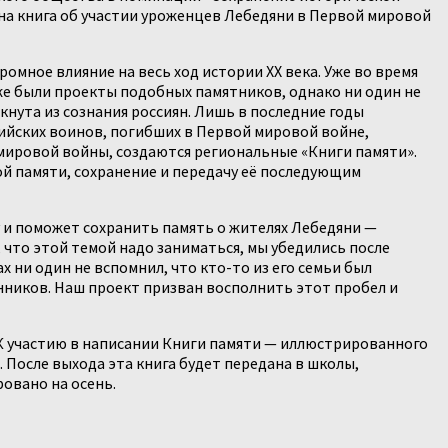
ана книга об участии уроженцев Лебедяни в Первой мировой
мное влияние на весь ход истории ХХ века. Уже во время
же были проекты подобных памятников, однако ни один не
кнута из сознания россиян. Лишь в последние годы
сийских воинов, погибших в Первой мировой войне,
мировой войны, создаются региональные «Книги памяти».
й памяти, сохранение и передачу её последующим
 и поможет сохранить память о жителях Лебедяни —
 что этой темой надо заниматься, мы убедились после
 ни один не вспомнил, что кто-то из его семьи был
нников. Наш проект призван восполнить этот пробел и
К участию в написании Книги памяти — иллюстрированного
 После выхода эта книга будет передана в школы,
овано на осень.