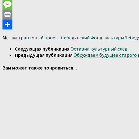
Email
Message
Print
Отправить
Метки:
грантовый проект
Лебедянский Фонд культуры
Лебед
Следующая публикация
Оставил культурный след
Предыдущая публикация
Обсуждаем будущее старого 
Вам может также понравиться...