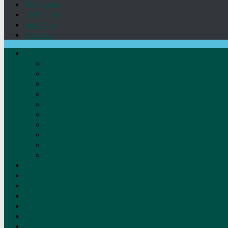
Лебедянцы
СМИ о нас
Земляки
Отзывы
О нас
Устав
Документы
Руководство
Команда
Правление
Попечительский совет
Отчёты фонда
Контакты
Реквизиты
Решение
Новости
Проекты
Дом Игумновых
Лебедянские художники
Фото
Лебедянцы
СМИ о нас