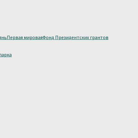
янь
Первая мировая
Фонд Президентских грантов
парка