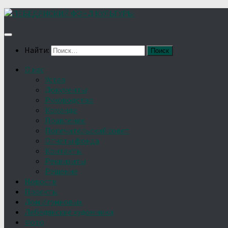
Найти:
О нас
Устав
Документы
Руководство
Команда
Правление
Попечительский совет
Отчёты фонда
Контакты
Реквизиты
Решение
Новости
Проекты
Дом Игумновых
Лебедянские художники
Фото