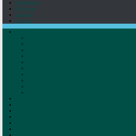
Лебедянцы
СМИ о нас
Земляки
Отзывы
О нас
Устав
Документы
Руководство
Команда
Правление
Попечительский совет
Отчёты фонда
Контакты
Реквизиты
Решение
Новости
Проекты
Дом Игумновых
Лебедянские художники
Фото
Лебедянцы
СМИ о нас