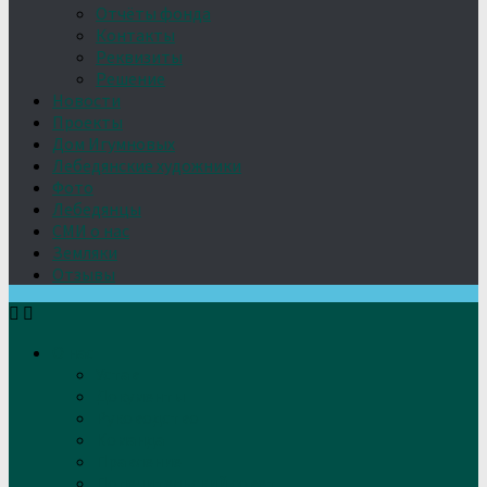
Отчёты фонда
Контакты
Реквизиты
Решение
Новости
Проекты
Дом Игумновых
Лебедянские художники
Фото
Лебедянцы
СМИ о нас
Земляки
Отзывы
О нас
Устав
Документы
Руководство
Команда
Правление
Попечительский совет