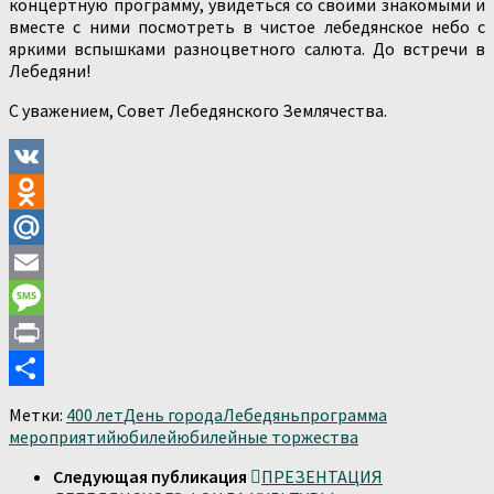
концертную программу, увидеться со своими знакомыми и
вместе с ними посмотреть в чистое лебедянское небо с
яркими вспышками разноцветного салюта. До встречи в
Лебедяни!
С уважением, Совет Лебедянского Землячества.
VK
Odnoklassniki
Mail.Ru
Email
Message
Print
Отправить
Метки:
400 лет
День города
Лебедянь
программа
мероприятий
юбилей
юбилейные торжества
Следующая публикация
ПРЕЗЕНТАЦИЯ