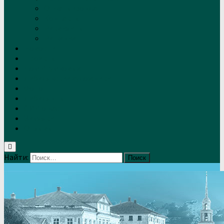
Отчёты фонда
Контакты
Реквизиты
Решение
Новости
Проекты
Дом Игумновых
Лебедянские художники
Фото
Лебедянцы
СМИ о нас
Земляки
Отзывы
Найти: