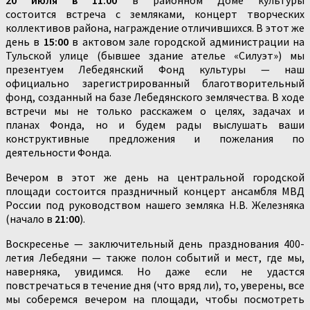
состоится встреча с земляками, концерт творческих
коллективов района, награждение отличившихся. В этот же
день в
15:00
в актовом зале городской администрации на
Тульской улице (бывшее здание ателье «Силуэт») мы
презентуем Лебедянский Фонд культуры — наш
официально зарегистрированный благотворительный
фонд, созданный на базе Лебедянского землячества. В ходе
встречи мы не только расскажем о целях, задачах и
планах Фонда, но и будем рады выслушать ваши
конструктивные предложения и пожелания по
деятельности Фонда.
Вечером в этот же день на центральной городской
площади состоится праздничный концерт ансамбля МВД
России под руководством нашего земляка Н.В. Железняка
(начало в
21:00
).
Воскресенье — заключительный день празднования 400-
летия Лебедяни — также полон событий и мест, где мы,
наверняка, увидимся. Но даже если не удастся
повстречаться в течение дня (что вряд ли), то, уверены, все
мы соберемся вечером на площади, чтобы посмотреть