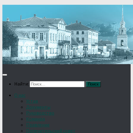
Найти:
О нас
Устав
Документы
Руководство
Команда
Правление
Попечительский совет