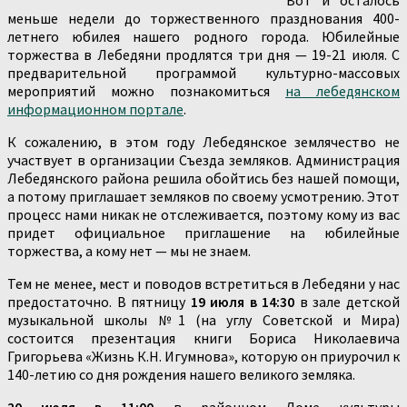
меньше недели до торжественного празднования 400-
летнего юбилея нашего родного города. Юбилейные
торжества в Лебедяни продлятся три дня — 19-21 июля. С
предварительной программой культурно-массовых
мероприятий можно познакомиться
на лебедянском
информационном портале
.
К сожалению, в этом году Лебедянское землячество не
участвует в организации Съезда земляков. Администрация
Лебедянского района решила обойтись без нашей помощи,
а потому приглашает земляков по своему усмотрению. Этот
процесс нами никак не отслеживается, поэтому кому из вас
придет официальное приглашение на юбилейные
торжества, а кому нет — мы не знаем.
Тем не менее, мест и поводов встретиться в Лебедяни у нас
предостаточно. В пятницу
19 июля в 14:30
в зале детской
музыкальной школы №1 (на углу Советской и Мира)
состоится презентация книги Бориса Николаевича
Григорьева «Жизнь К.Н. Игумнова», которую он приурочил к
140-летию со дня рождения нашего великого земляка.
20 июля в 11:00
в районном Доме культуры