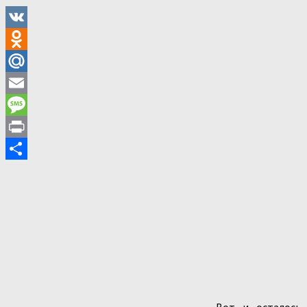
VK
Odnoklassniki
Mail.Ru
Email
Message
Print
Отправить
Вот и осталось