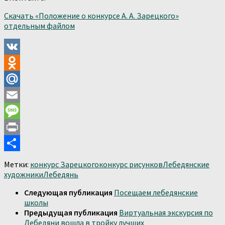
Скачать «Положение о конкурсе А. А. Зарецкого»
отдельным файлом
VK
Odnoklassniki
Mail.Ru
Email
Message
Print
Отправить
Метки:
конкурс Зарецкого
конкурс рисунков
Лебедянские
художники
Лебедянь
Следующая публикация
Посещаем лебедянские
школы
Предыдущая публикация
Виртуальная экскурсия по
Лебедяни вошла в тройку лучших