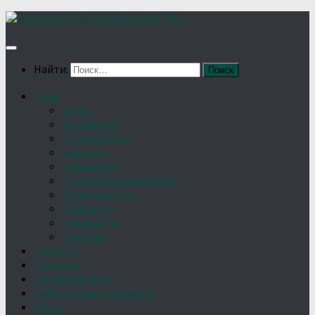
Найти:
О нас
Устав
Документы
Руководство
Команда
Правление
Попечительский совет
Отчёты фонда
Контакты
Реквизиты
Решение
Новости
Проекты
Дом Игумновых
Лебедянские художники
Фото