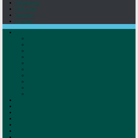
Лебедянцы
СМИ о нас
Земляки
Отзывы
О нас
Устав
Документы
Руководство
Команда
Правление
Попечительский совет
Отчёты фонда
Контакты
Реквизиты
Решение
Новости
Проекты
Дом Игумновых
Лебедянские художники
Фото
Лебедянцы
СМИ о нас