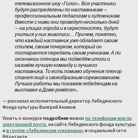
телевизионное шоу «Голос». Все участники
будут распределены по наставникам —
профессиональным педагогам и художникам.
Вместе с ними они проведут несколько дней
— на улицах города и в окрестностях, будут
учиться у них живописи… Причем, понятно,
что каждый наставник уже обладает своим
стилем, своим почерком, который он
постарается передать своим ученикам. А по
окончании пленэра мы подведём итоги и
назовём лучшую команду и лучшего
наставника. То есть помимо обучения пленэр
станет ещё и своеобразным соревнованием.
Лучшие работы мы покажем лебедянцам на
выставке в Доме ремёсел»,
— рассказал исполнительный директор Лебедянского
Фонда культуры Валерий Акимов.
Узнать о конкурсе
подробнее
можно
по телефонам или по
электронной почте
, на сайте Лебедянского фонда культуры
и
в группе «Лебедянские художники»
в социальной сети
ВКонтакте.