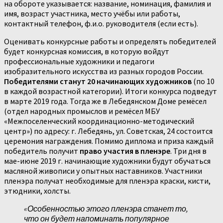
на обороте указывается: название, номинация, фамилия и
имя, возраст участника, место учёбы или работы,
контактный телефон, ф.и.о. руководителя (если есть).
Оценивать конкурсные работы и определять победителей
будет конкурсная комиссия, в которую войдут
профессиональные художники и педагоги
изобразительного искусства из разных городов России.
Победителями станут 20 начинающих художников
(по 10
в каждой возрастной категории). Итоги конкурса подведут
в марте 2019 года. Тогда же в Лебедянском Доме ремёсел
(отдел народных промыслов и ремёсел МБУ
«Межпоселенческий координационно-методический
центр») по адресу: г. Лебедянь, ул. Советская, 24 состоится
церемония награждения. Помимо диплома и приза каждый
победитель получит
право участия в пленэре
. Три дня в
мае-июне 2019 г. начинающие художники будут обучаться
масляной живописи у опытных наставников. Участники
пленэра получат необходимые для пленэра краски, кисти,
этюдники, холсты.
«Особенностью этого пленэра станет то,
что он будет напоминать популярное