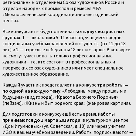
региональным отделением Союза художников России и
отделом народных промыслов и ремёсел МБУ
«Межпоселенческий координационно-методический
центр».
Все конкурсанты будут оцениваться
в двух возрастных
группах
: 1 — школьники 5-11 классов, учащиеся средне-
специальных учебных заведений и студенты (от 12 до 18
лет) и 2 — взрослые лебедянцы 18 лет и старше. В конкурсе
не смогут участвовать только профессиональные
художники – те, кто состоит в профессиональных и
творческих союзах художников или имеет специальное
художественное образование.
Каждый участник представляет на конкурс
три работы —
по одной на каждую тему
: «Лебедянь: между прошлым и
будущим» (вид города), «Красота Верхнего Подонья»
(пейзаж), «Жизнь и быт родного края» (жанровая картина).
Для подготовки к конкурсу ещё есть время.
Работы
принимаются до 1 марта 2019 года
: в культурном центре
«Дом Игумновых» (ул. Советская, д. 10) или через учителя
ИЗО в вашем учебном заведении. Работы подписываются —