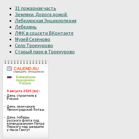
31 пожарная часть
Земляки. Дорога домой.
Лебедянская Энциклопедия
Лебедянь
ЛФК в соцсети ВКонтакте
Музей Сезёново
Село Троекурово
Старый парк в Троекурово