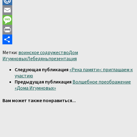
Odnoklassniki
Mail.Ru
Email
Message
Print
Отправить
Метки:
воинское содружество
Дом
Игумновых
Лебедянь
презентация
Следующая публикация
«Река памяти»: приглашаем к
участию
Предыдущая публикация
Волшебное преображение
«Дома Игумновых»
Вам может также понравиться...