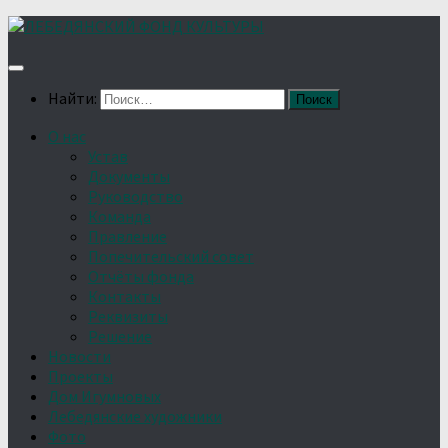
Найти:
О нас
Устав
Документы
Руководство
Команда
Правление
Попечительский совет
Отчёты фонда
Контакты
Реквизиты
Решение
Новости
Проекты
Дом Игумновых
Лебедянские художники
Фото