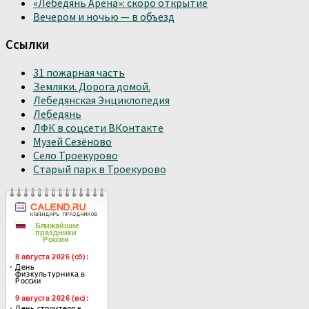
«Лебедянь Арена»: скоро открытие
Вечером и ночью — в объезд
Ссылки
31 пожарная часть
Земляки. Дорога домой.
Лебедянская Энциклопедия
Лебедянь
ЛФК в соцсети ВКонтакте
Музей Сезёново
Село Троекурово
Старый парк в Троекурово