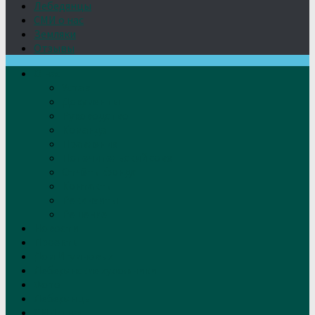
Лебедянцы
СМИ о нас
Земляки
Отзывы
О нас
Устав
Документы
Руководство
Команда
Правление
Попечительский совет
Отчёты фонда
Контакты
Реквизиты
Решение
Новости
Проекты
Дом Игумновых
Лебедянские художники
Фото
Лебедянцы
СМИ о нас