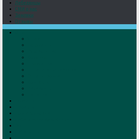
Лебедянцы
СМИ о нас
Земляки
Отзывы
О нас
Устав
Документы
Руководство
Команда
Правление
Попечительский совет
Отчёты фонда
Контакты
Реквизиты
Решение
Новости
Проекты
Дом Игумновых
Лебедянские художники
Фото
Лебедянцы
СМИ о нас