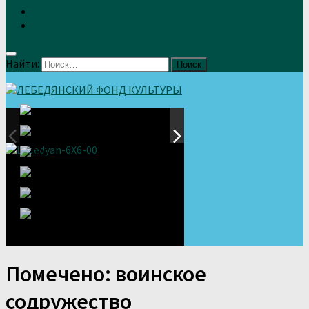
Земляки
Отзывы
Найти:
Помечено:
воинское
содружество