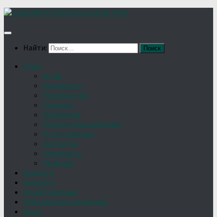
Найти:
О нас
Устав
Документы
Руководство
Команда
Правление
Попечительский совет
Отчёты фонда
Контакты
Реквизиты
Решение
Новости
Проекты
Дом Игумновых
Лебедянские художники
Фото