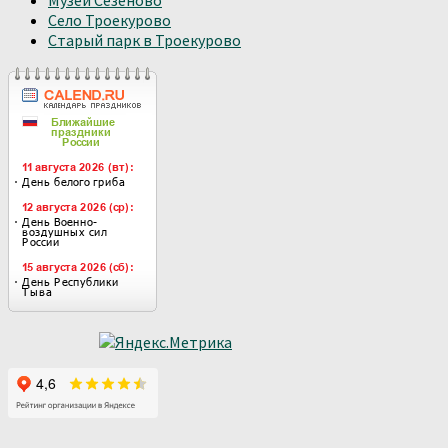
Село Троекурово
Старый парк в Троекурово