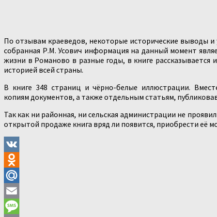
По отзывам краеведов, некоторые исторические выводы и 
собранная Р.М. Усович информация на данный момент являе
жизни в Романово в разные годы, в книге рассказывается 
историей всей страны.
В книге 348 страниц и чёрно-белые иллюстрации. Вмест
копиям документов, а также отдельным статьям, публиковав
Так как ни районная, ни сельская администрации не прояви
открытой продаже книга вряд ли появится, приобрести её м
VK
Odnoklassniki
Mail.Ru
Email