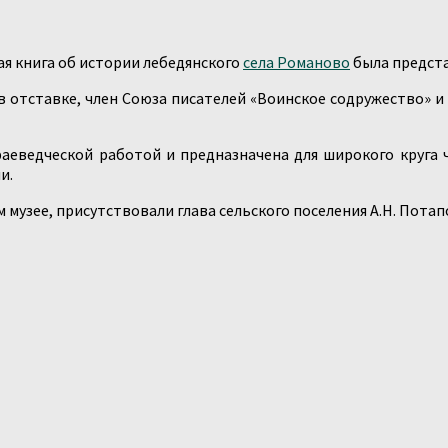
ая книга об истории лебедянского
села Романово
была предста
в отставке, член Союза писателей «Воинское содружество» и
раеведческой работой и предназначена для широкого круга 
и.
музее, присутствовали глава сельского поселения А.Н. Потап