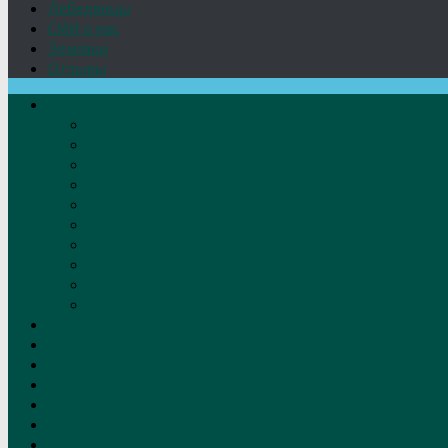
Лебедянцы
СМИ о нас
Земляки
Отзывы
О нас
Устав
Документы
Руководство
Команда
Правление
Попечительский совет
Отчёты фонда
Контакты
Реквизиты
Решение
Новости
Проекты
Дом Игумновых
Лебедянские художники
Фото
Лебедянцы
СМИ о нас