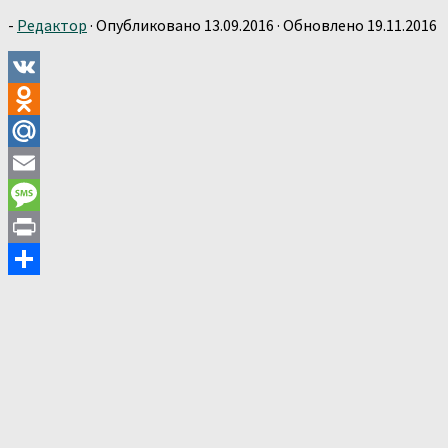
-
Редактор
· Опубликовано
13.09.2016
· Обновлено
19.11.2016
VK
Odnoklassniki
Mail.Ru
Email
Message
Print
Отправить