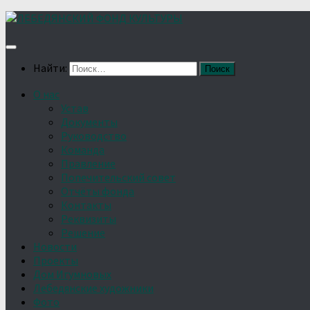
Найти:
О нас
Устав
Документы
Руководство
Команда
Правление
Попечительский совет
Отчёты фонда
Контакты
Реквизиты
Решение
Новости
Проекты
Дом Игумновых
Лебедянские художники
Фото