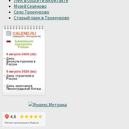
ЛФК в соцсети ВКонтакте
Музей Сезёново
Село Троекурово
Старый парк в Троекурово