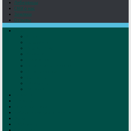
Лебедянцы
СМИ о нас
Земляки
Отзывы
О нас
Устав
Документы
Руководство
Команда
Правление
Попечительский совет
Отчёты фонда
Контакты
Реквизиты
Решение
Новости
Проекты
Дом Игумновых
Лебедянские художники
Фото
Лебедянцы
СМИ о нас