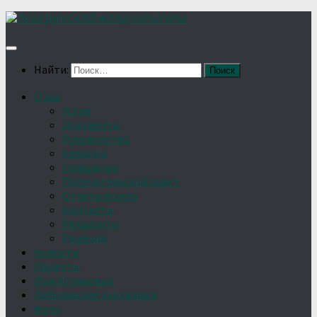
Найти:
О нас
Устав
Документы
Руководство
Команда
Правление
Попечительский совет
Отчёты фонда
Контакты
Реквизиты
Решение
Новости
Проекты
Дом Игумновых
Лебедянские художники
Фото