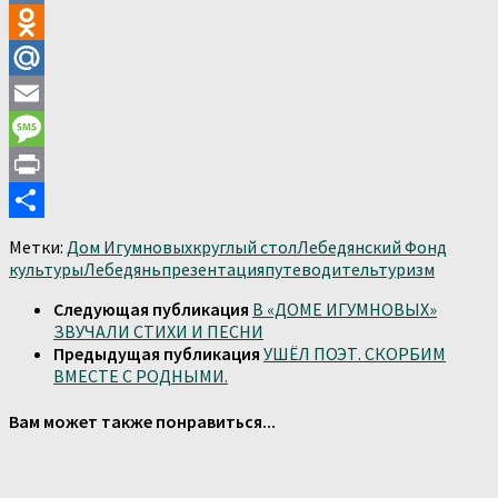
VK
Odnoklassniki
Mail.Ru
Email
Message
Print
Отправить
Метки:
Дом Игумновых
круглый стол
Лебедянский Фонд
культуры
Лебедянь
презентация
путеводитель
туризм
Следующая публикация
В «ДОМЕ ИГУМНОВЫХ»
ЗВУЧАЛИ СТИХИ И ПЕСНИ
Предыдущая публикация
УШЁЛ ПОЭТ. СКОРБИМ
ВМЕСТЕ С РОДНЫМИ.
Вам может также понравиться...