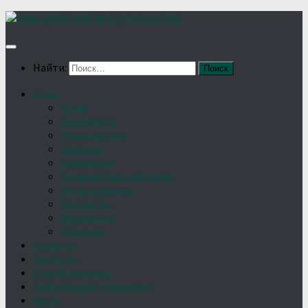
Найти:
О нас
Устав
Документы
Руководство
Команда
Правление
Попечительский совет
Отчёты фонда
Контакты
Реквизиты
Решение
Новости
Проекты
Дом Игумновых
Лебедянские художники
Фото