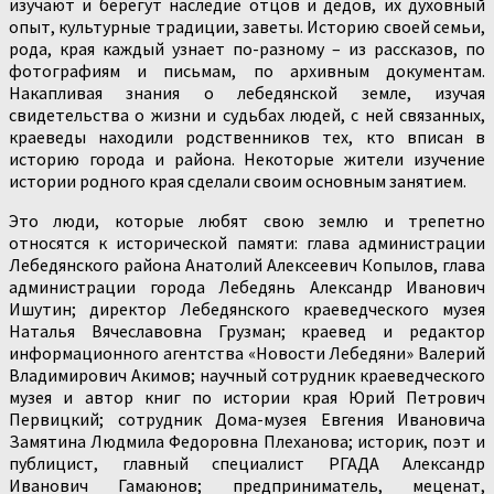
изучают и берегут наследие отцов и дедов, их духовный
опыт, культурные традиции, заветы. Историю своей семьи,
рода, края каждый узнает по-разному – из рассказов, по
фотографиям и письмам, по архивным документам.
Накапливая знания о лебедянской земле, изучая
свидетельства о жизни и судьбах людей, с ней связанных,
краеведы находили родственников тех, кто вписан в
историю города и района. Некоторые жители изучение
истории родного края сделали своим основным занятием.
Это люди, которые любят свою землю и трепетно
относятся к исторической памяти: глава администрации
Лебедянского района Анатолий Алексеевич Копылов, глава
администрации города Лебедянь Александр Иванович
Ишутин; директор Лебедянского краеведческого музея
Наталья Вячеславовна Грузман; краевед и редактор
информационного агентства «Новости Лебедяни» Валерий
Владимирович Акимов; научный сотрудник краеведческого
музея и автор книг по истории края Юрий Петрович
Первицкий; сотрудник Дома­-музея Евгения Ивановича
Замятина Людмила Федоровна Плеханова; историк, поэт и
публицист, главный специалист РГАДА Александр
Иванович Гамаюнов; предприниматель, меценат,