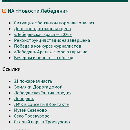
ИА «Новости Лебедяни»
Ситуация с бензином нормализовалась
День города: главная сцена
«Лебедянская краса — 2026»
Реконструкция стадиона завершена
Победа в конкурсе журналистов
«Лебедянь Арена»: скоро открытие
Вечером и ночью — в объезд
Ссылки
31 пожарная часть
Земляки. Дорога домой.
Лебедянская Энциклопедия
Лебедянь
ЛФК в соцсети ВКонтакте
Музей Сезёново
Село Троекурово
Старый парк в Троекурово