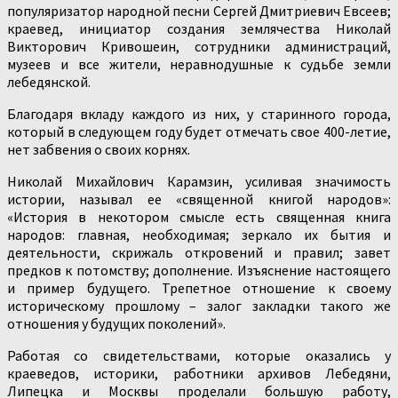
популяризатор народной песни Сергей Дмитриевич Евсеев;
краевед, инициатор создания землячества Николай
Викторович Кривошеин, сотрудники администраций,
музеев и все жители, неравнодушные к судьбе земли
лебедянской.
Благодаря вкладу каждого из них, у старинного города,
который в следующем году будет отмечать свое 400-летие,
нет забвения о своих корнях.
Николай Михайлович Карамзин, усиливая значимость
истории, называл ее «священной книгой народов»:
«История в некотором смысле есть священная книга
народов: главная, необходимая; зеркало их бытия и
деятельности, скрижаль откровений и правил; завет
предков к потомству; дополнение. Изъяснение настоящего
и пример будущего. Трепетное отношение к своему
историческому прошлому – залог закладки такого же
отношения у будущих поколений».
Работая со свидетельствами, которые оказались у
краеведов, историки, работники архивов Лебедяни,
Липецка и Москвы проделали большую работу,