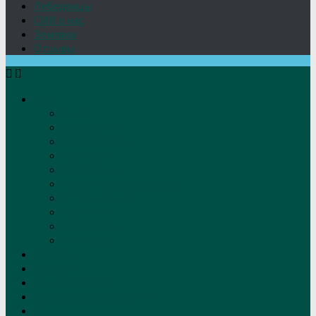
Лебедянцы
СМИ о нас
Земляки
Отзывы
О нас
Устав
Документы
Руководство
Команда
Правление
Попечительский совет
Отчёты фонда
Контакты
Реквизиты
Решение
Новости
Проекты
Дом Игумновых
Лебедянские художники
Фото