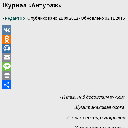
Журнал «Антураж»
-
Редактор
· Опубликовано
21.09.2012
· Обновлено
03.11.2016
VK
Odnoklassniki
Mail.Ru
Email
Message
Print
Отправить
«И там, над дедовским ручьем,
Шумит знакомая осока.
И я, как лебедь, бью крылом
У заповедного истока».