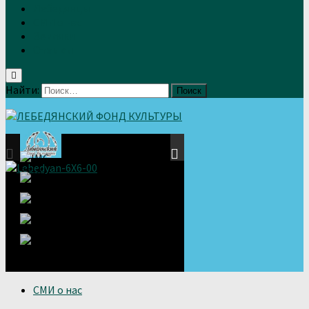
Лебедянцы
СМИ о нас
Земляки
Отзывы
Найти:
СМИ о нас