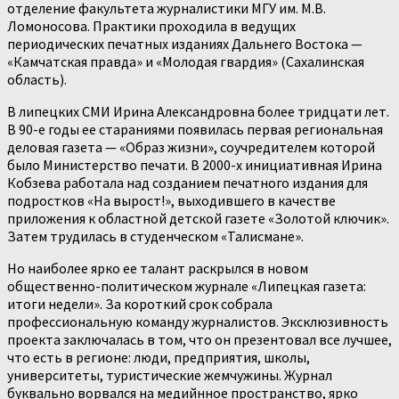
отделение факультета журналистики МГУ им. М.В.
Ломоносова. Практики проходила в ведущих
периодических печатных изданиях Дальнего Востока —
«Камчатская правда» и «Молодая гвардия» (Сахалинская
область).
В липецких СМИ Ирина Александровна более тридцати лет.
В 90-е годы ее стараниями появилась первая региональная
деловая газета — «Образ жизни», соучредителем которой
было Министерство печати. В 2000-х инициативная Ирина
Кобзева работала над созданием печатного издания для
подростков «На вырост!», выходившего в качестве
приложения к областной детской газете «Золотой ключик».
Затем трудилась в студенческом «Талисмане».
Но наиболее ярко ее талант раскрылся в новом
общественно-политическом журнале «Липецкая газета:
итоги недели». За короткий срок собрала
профессиональную команду журналистов. Эксклюзивность
проекта заключалась в том, что он презентовал все лучшее,
что есть в регионе: люди, предприятия, школы,
университеты, туристические жемчужины. Журнал
буквально ворвался на медийнное пространство, ярко