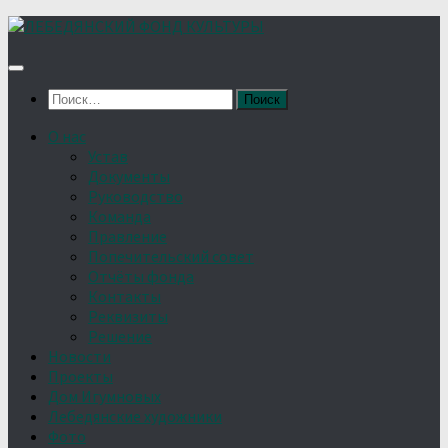
Найти:
О нас
Устав
Документы
Руководство
Команда
Правление
Попечительский совет
Отчёты фонда
Контакты
Реквизиты
Решение
Новости
Проекты
Дом Игумновых
Лебедянские художники
Фото