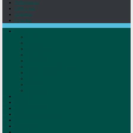
Лебедянцы
СМИ о нас
Земляки
Отзывы
О нас
Устав
Документы
Руководство
Команда
Правление
Попечительский совет
Отчёты фонда
Контакты
Реквизиты
Решение
Новости
Проекты
Дом Игумновых
Лебедянские художники
Фото
Лебедянцы
СМИ о нас