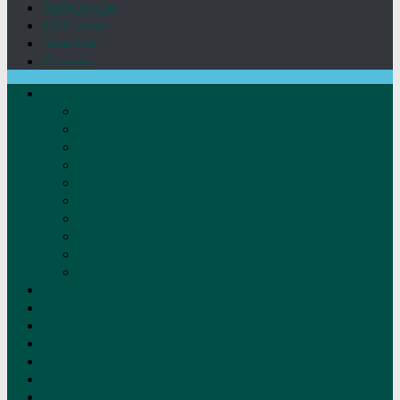
Лебедянцы
СМИ о нас
Земляки
Отзывы
О нас
Устав
Документы
Руководство
Команда
Правление
Попечительский совет
Отчёты фонда
Контакты
Реквизиты
Решение
Новости
Проекты
Дом Игумновых
Лебедянские художники
Фото
Лебедянцы
СМИ о нас