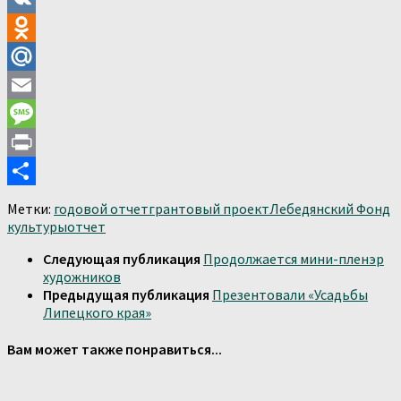
VK
Odnoklassniki
Mail.Ru
Email
Message
Print
Отправить
Метки:
годовой отчет
грантовый проект
Лебедянский Фонд
культуры
отчет
Следующая публикация
Продолжается мини-пленэр
художников
Предыдущая публикация
Презентовали «Усадьбы
Липецкого края»
Вам может также понравиться...