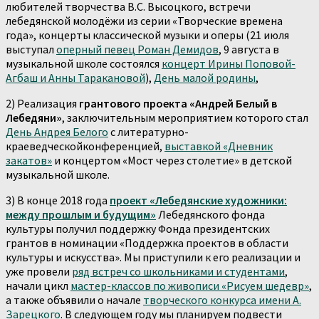
любителей творчества В.С. Высоцкого, встречи
лебедянской молодёжи из серии «Творческие времена
года», концерты классической музыки и оперы (21 июля
выступал
оперный певец Роман Демидов
, 9 августа в
музыкальной школе состоялся
концерт Ирины Поповой-
Агбаш и Анны Таракановой
),
День малой родины
,
2) Реализация
грантового проекта «Андрей Белый в
Лебедяни»
, заключительным мероприятием которого стал
День Андрея Белого
с литературно-
краеведческойконференцией,
выставкой «Дневник
закатов»
и концертом «Мост через столетие» в детской
музыкальной школе.
3) В конце 2018 года
проект «Лебедянские художники:
между прошлым и будущим»
Лебедянского фонда
культуры получил поддержку Фонда президентских
грантов в номинации «Поддержка проектов в области
культуры и искусства». Мы приступили к его реализации и
уже провели
ряд встреч со школьниками и студентами
,
начали цикл
мастер-классов по живописи «Рисуем шедевр»
,
а также объявили о начале
творческого конкурса имени А.
Зарецкого
. В следующем году мы планируем подвести