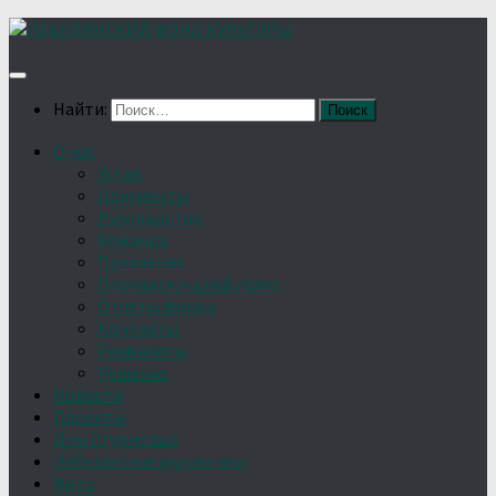
Найти:
О нас
Устав
Документы
Руководство
Команда
Правление
Попечительский совет
Отчёты фонда
Контакты
Реквизиты
Решение
Новости
Проекты
Дом Игумновых
Лебедянские художники
Фото