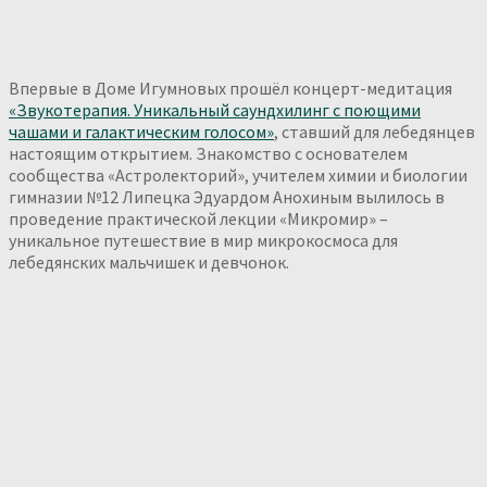
Впервые в Доме Игумновых прошёл концерт-медитация
«Звукотерапия. Уникальный саундхилинг с поющими
чашами и галактическим голосом»
, ставший для лебедянцев
настоящим открытием. Знакомство с основателем
сообщества «Астролекторий», учителем химии и биологии
гимназии №12 Липецка Эдуардом Анохиным вылилось в
проведение практической лекции «Микромир» –
уникальное путешествие в мир микрокосмоса для
лебедянских мальчишек и девчонок.