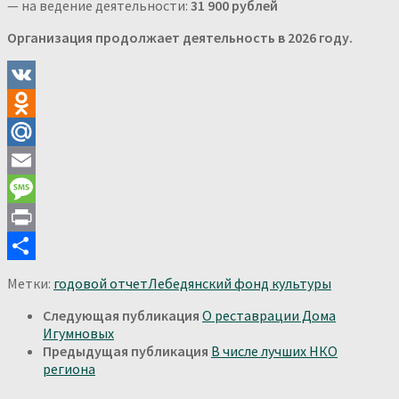
— на ведение деятельности:
31 900 рублей
Организация продолжает деятельность в 2026 году.
VK
Odnoklassniki
Mail.Ru
Email
Message
Print
Отправить
Метки:
годовой отчет
Лебедянский фонд культуры
Следующая публикация
О реставрации Дома
Игумновых
Предыдущая публикация
В числе лучших НКО
региона