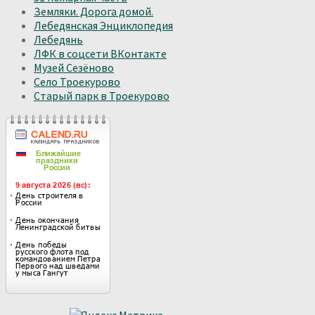
Земляки. Дорога домой.
Лебедянская Энциклопедия
Лебедянь
ЛФК в соцсети ВКонтакте
Музей Сезёново
Село Троекурово
Старый парк в Троекурово